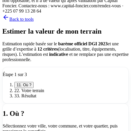
non opposable, et n’a de valeur qu’après validation par Capital
Foncier. Contactez-nous : www.capital-foncier.com/rendez-vous ·
+225 07 99 13 28 64
Back to tools
Estimer la valeur de mon terrain
Estimation rapide basée sur le
barème officiel DGI 2023
et une
grille d’expertise à
12 critères
(localisation, titre, équipements,
risques). L’estimation est
indicative
et ne remplace pas une expertise
professionnelle.
Étape
1
sur 3
1
1
.
Où ?
2
2
.
Votre terrain
3
3
.
Résultat
1.
Où ?
Sélectionnez votre ville, votre commune, et votre quartier, puis