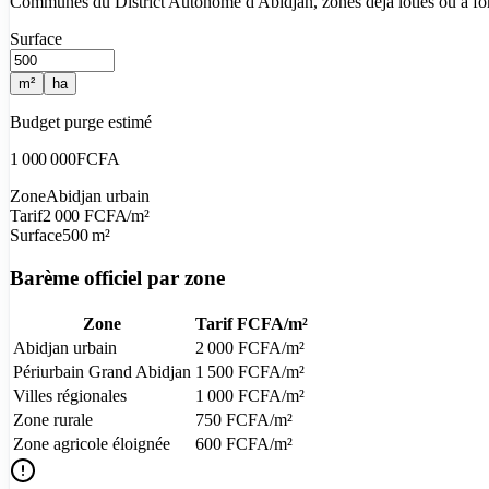
Communes du District Autonome d'Abidjan, zones déjà loties ou à fort
Surface
m²
ha
Budget purge estimé
1 000 000
FCFA
Zone
Abidjan urbain
Tarif
2 000
FCFA/m²
Surface
500
m²
Barème officiel par zone
Zone
Tarif FCFA/m²
Abidjan urbain
2 000
FCFA/m²
Périurbain Grand Abidjan
1 500
FCFA/m²
Villes régionales
1 000
FCFA/m²
Zone rurale
750
FCFA/m²
Zone agricole éloignée
600
FCFA/m²