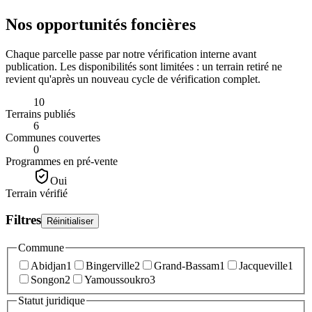
Nos opportunités
foncières
Chaque parcelle passe par notre vérification interne avant
publication. Les disponibilités sont limitées : un terrain retiré ne
revient qu'après un nouveau cycle de vérification complet.
10
Terrains publiés
6
Communes couvertes
0
Programmes en pré-vente
Oui
Terrain vérifié
Filtres
Réinitialiser
Commune
Abidjan
1
Bingerville
2
Grand-Bassam
1
Jacqueville
1
Songon
2
Yamoussoukro
3
Statut juridique