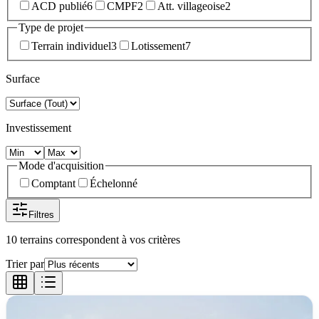
ACD publié
6
CMPF
2
Att. villageoise
2
Type de projet
Terrain individuel
3
Lotissement
7
Surface
Investissement
Mode d'acquisition
Comptant
Échelonné
Filtres
10 terrains correspondent à vos critères
Trier par
Vérifié
CMPF