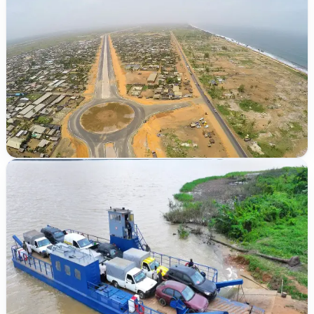
Nouveau
Grand-Bassam
Lotissement Sirima I, nord de Modeste,
Grand-Bassam
423 m²
35 000 000 FCFA
Voir le terrain
Vérifié
ACD publié
Nouveau
9 146 000 FCFA
Bingerville
Eloka Té, lotissement M'Pate Cité des
Merveilles
400 m²