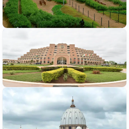
550 m²
1
/
1
lots disponibles
TER-2026-35B29
Vérifié
ACD publié
19 500 000 FCFA
Yamoussoukro
Yakro - GSPM
500 m²
TER-2026-QNLN7
Vérifié
Att. villageoise
Disponibilité limitée
6 500 000 FCFA
Yamoussoukro
Quartier Belle Côte