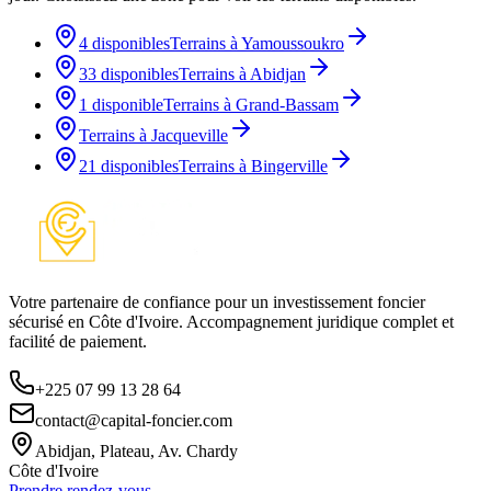
4
disponible
s
Terrains à
Yamoussoukro
33
disponible
s
Terrains à
Abidjan
1
disponible
Terrains à
Grand-Bassam
Terrains à
Jacqueville
21
disponible
s
Terrains à
Bingerville
Votre partenaire de confiance pour un investissement foncier
sécurisé en Côte d'Ivoire. Accompagnement juridique complet et
facilité de paiement.
+225 07 99 13 28 64
contact@capital-foncier.com
Abidjan, Plateau, Av. Chardy
Côte d'Ivoire
Prendre rendez-vous