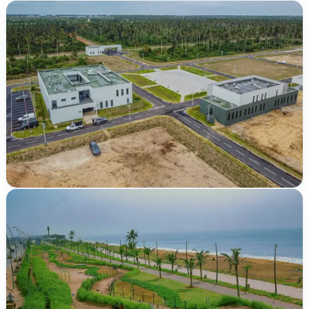
Vérifié
ACD publié
Nouveau
4 250 000 FCFA
Songon
Audoin Lac Labion
250 m²
5
/
5
lots disponibles
TER-2026-67Q8L
Vérifié
ACD publié
Disponibilité limitée
25 000 000 FCFA
Abidjan
Port-Bouët