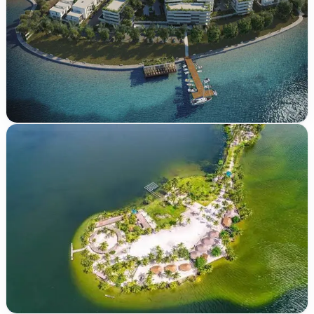
Bingerville
Abatta
600 m²
|
Zone urbaine
|
Accès bitumé
1
/
1
lots disponibles
TER-2026-9KBNK
Vérifié
Att. villageoise
Nouveau
5 000 000 FCFA
Jacqueville
Entre Avagou et Taboth
500 m²
9
/
9
lots disponibles
TER-2026-5RDCD