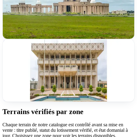
500 m²
2
/
2
lots disponibles
TER-2026-74D9C
Vérifié
ACD publié
15 000 000 FCFA
Yamoussoukro
Kpoussoussou
600 m²
TER-2026-D6C65
Terrains vérifiés par zone
Chaque terrain de notre catalogue est contrôlé avant sa mise en
vente : titre publié, statut du lotissement vérifié, et état domanial à
jour. Choisissez une zone pour voir les terrains disponibles.