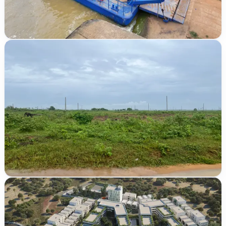
20
/
20
lots disponibles
TER-2026-UHMXE
Vérifié
ACD publié
Nouveau
8 000 000 FCFA
Songon
Audoin
500 m²
5
/
5
lots disponibles
TER-2026-N9DB4
Vérifié
CMPF
Nouveau
120 600 000 FCFA