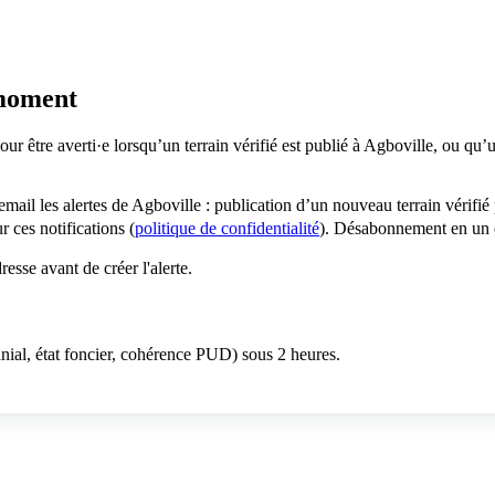
 moment
ur être averti·e lorsqu’un terrain vérifié est publié à Agboville, ou q
 email les alertes de Agboville : publication d’un nouveau terrain vérif
 ces notifications (
politique de confidentialité
). Désabonnement en un c
sse avant de créer l'alerte.
anial, état foncier, cohérence PUD) sous 2 heures.