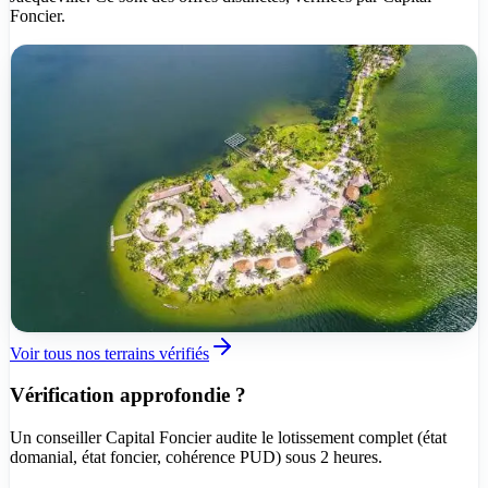
Foncier.
Vérifié
Att. villageoise
Nouveau
5 000 000 FCFA
Jacqueville
Entre Avagou et Taboth
500 m²
9
/
9
lots disponibles
TER-2026-5RDCD
Voir tous nos terrains vérifiés
Vérification approfondie ?
Un conseiller Capital Foncier audite le lotissement complet (état
domanial, état foncier, cohérence PUD) sous 2 heures.