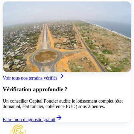
Vérifié
CMPF
Nouveau
35 000 000 FCFA
Grand-Bassam
Lotissement Sirima I, nord de Modeste, Grand-
Bassam
423 m²
TER-2026-YQYEA
Voir tous nos terrains vérifiés
Vérification approfondie ?
Un conseiller Capital Foncier audite le lotissement complet (état
domanial, état foncier, cohérence PUD) sous 2 heures.
Faire mon diagnostic gratuit