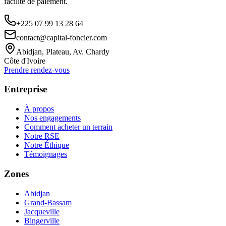
facilité de paiement.
+225 07 99 13 28 64
contact@capital-foncier.com
Abidjan, Plateau, Av. Chardy
Côte d'Ivoire
Prendre rendez-vous
Entreprise
À propos
Nos engagements
Comment acheter un terrain
Notre RSE
Notre Éthique
Témoignages
Zones
Abidjan
Grand-Bassam
Jacqueville
Bingerville