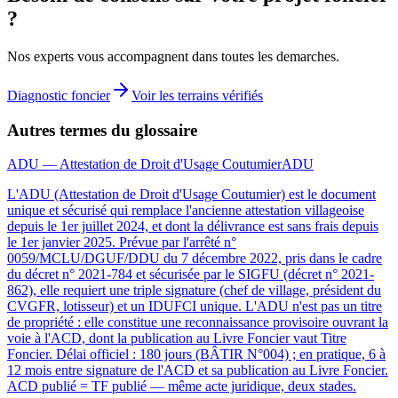
?
Nos experts vous accompagnent dans toutes les demarches.
Diagnostic foncier
Voir les terrains vérifiés
Autres termes du glossaire
ADU — Attestation de Droit d'Usage Coutumier
ADU
L'ADU (Attestation de Droit d'Usage Coutumier) est le document
unique et sécurisé qui remplace l'ancienne attestation villageoise
depuis le 1er juillet 2024, et dont la délivrance est sans frais depuis
le 1er janvier 2025. Prévue par l'arrêté n°
0059/MCLU/DGUF/DDU du 7 décembre 2022, pris dans le cadre
du décret n° 2021-784 et sécurisée par le SIGFU (décret n° 2021-
862), elle requiert une triple signature (chef de village, président du
CVGFR, lotisseur) et un IDUFCI unique. L'ADU n'est pas un titre
de propriété : elle constitue une reconnaissance provisoire ouvrant la
voie à l'ACD, dont la publication au Livre Foncier vaut Titre
Foncier. Délai officiel : 180 jours (BÂTIR N°004) ; en pratique, 6 à
12 mois entre signature de l'ACD et sa publication au Livre Foncier.
ACD publié = TF publié — même acte juridique, deux stades.