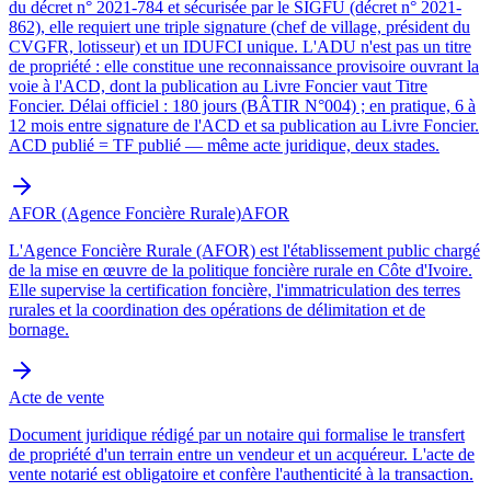
du décret n° 2021-784 et sécurisée par le SIGFU (décret n° 2021-
862), elle requiert une triple signature (chef de village, président du
CVGFR, lotisseur) et un IDUFCI unique. L'ADU n'est pas un titre
de propriété : elle constitue une reconnaissance provisoire ouvrant la
voie à l'ACD, dont la publication au Livre Foncier vaut Titre
Foncier. Délai officiel : 180 jours (BÂTIR N°004) ; en pratique, 6 à
12 mois entre signature de l'ACD et sa publication au Livre Foncier.
ACD publié = TF publié — même acte juridique, deux stades.
AFOR (Agence Foncière Rurale)
AFOR
L'Agence Foncière Rurale (AFOR) est l'établissement public chargé
de la mise en œuvre de la politique foncière rurale en Côte d'Ivoire.
Elle supervise la certification foncière, l'immatriculation des terres
rurales et la coordination des opérations de délimitation et de
bornage.
Acte de vente
Document juridique rédigé par un notaire qui formalise le transfert
de propriété d'un terrain entre un vendeur et un acquéreur. L'acte de
vente notarié est obligatoire et confère l'authenticité à la transaction.