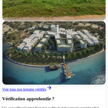
500 m²
5
/
5
lots disponibles
TER-2026-N9DB4
Vérifié
CMPF
Nouveau
120 600 000 FCFA
Bingerville
Abatta
600 m²
|
Zone urbaine
|
Accès bitumé
1
/
1
lots disponibles
TER-2026-9KBNK
Voir tous nos terrains vérifiés
Vérification approfondie ?