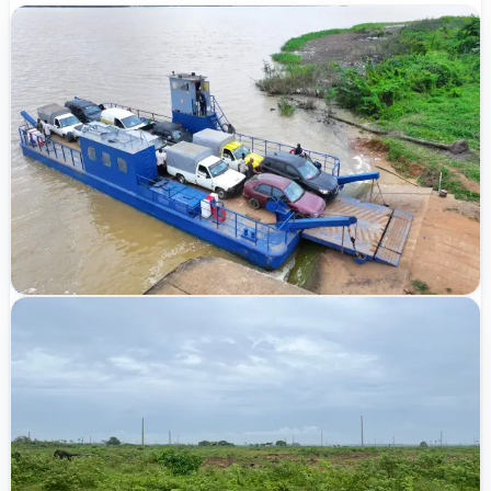
Vérifié
ACD publié
Nouveau
9 146 000 FCFA
Bingerville
Eloka Té, lotissement M'Pate Cité des Merveilles
400 m²
20
/
20
lots disponibles
TER-2026-UHMXE
Vérifié
ACD publié
Nouveau
8 000 000 FCFA
Songon
Audoin