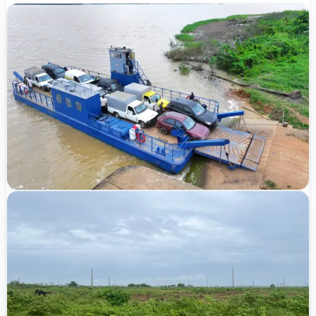
Vérifié
ACD publié
Nouveau
9 146 000 FCFA
Bingerville
Eloka Té, lotissement M'Pate Cité des Merveilles
400 m²
20
/
20
lots disponibles
TER-2026-UHMXE
Vérifié
ACD publié
Nouveau
8 000 000 FCFA
Songon
Audoin