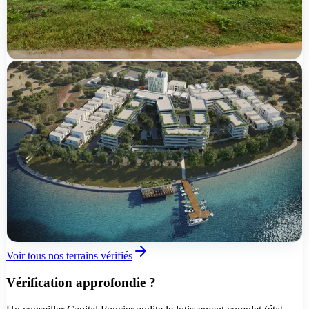
500 m²
5
/
5
lots disponibles
TER-2026-N9DB4
Vérifié
CMPF
Nouveau
120 600 000 FCFA
Bingerville
Abatta
600 m²
|
Zone urbaine
|
Accès bitumé
1
/
1
lots disponibles
TER-2026-9KBNK
Voir tous nos terrains vérifiés
Vérification approfondie ?